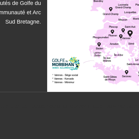
utés de Golfe du
mmunauté et Arc
Sud Bretagne.
t elit tellus, luctus nec ullamcorper mattis, pulvinar dapi