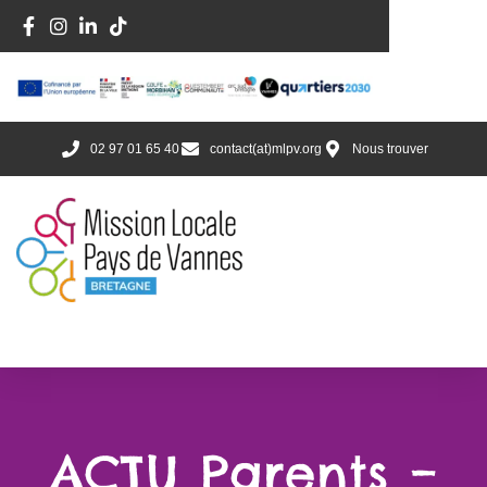
02 97 01 65 40
contact(at)mlpv.org
Nous trouver
ACTU Parents –