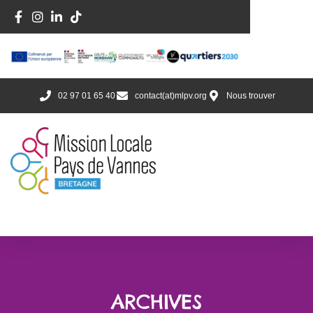
02 97 01 65 40
contact(at)mlpv.org
Nous trouver
ARCHIVES