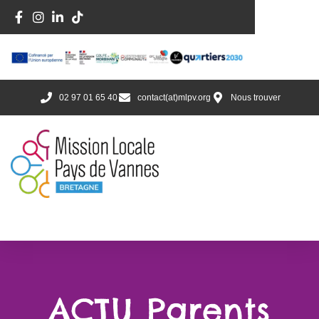
02 97 01 65 40
contact(at)mlpv.org
Nous trouver
ACTU Parents