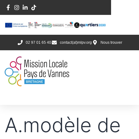
02 97 01 65 40
contact(at)mlpv.org
Nous trouver
A.modèle de